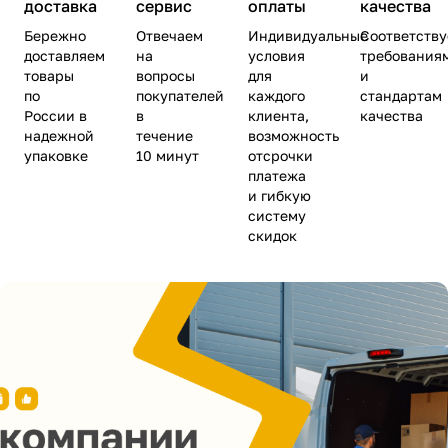
доставка
сервис
оплаты
качества
Бережно
Отвечаем
Индивидуальные
Соответств
доставляем
на
условия
требования
товары
вопросы
для
и
по
покупателей
каждого
стандартам
России в
в
клиента,
качества
надежной
течение
возможность
упаковке
10 минут
отсрочки
платежа
и гибкую
систему
скидок