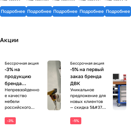
Подробнее
Подробнее
Подробнее
Подробнее
Подробнее
Акции
Бессрочная акция
Бессрочная акция
-3% на
-5% на первый
продукцию
заказ бренда
бренда
ДВК
Непревзойденно
Уникальное
Gresson
е качество
предложение для
мебели
новых клиентов
российского
— скидка 5&#37;
производства по
на первый заказ
доступным
в нашем
-3%
-5%
ценам. Получите
интернет-
дополнительную
магазине.