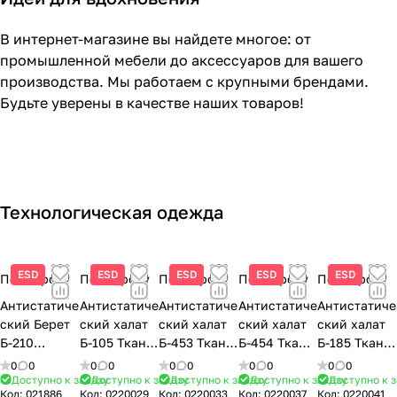
ктр
ки
а
иче
е
ств
В интернет-магазине вы найдете многое: от
а
ке
промышленной мебели до аксессуаров для вашего
Производство
Лаборатория
йс
производства. Мы работаем с крупными брендами.
Производство
Современная
ы
Будьте уверены в качестве наших товаров!
электроники
лаборатория
и
ящ
ик
и
Технологическая одежда
ESD
ESD
ESD
ESD
ESD
По запросу
По запросу
По запросу
По запросу
По запросу
Антистатиче
Антистатиче
Антистатиче
Антистатиче
Антистатиче
ский Берет
ский халат
ский халат
ский халат
ский халат
Б-210
Б-105 Ткань
Б-453 Ткань
Б-454 Ткань
Б-185 Ткань
Электра
арт. 16405
Электра
Электра
Электра
0
0
0
0
0
0
0
0
0
0
Доступно к заказу
Доступно к заказу
Доступно к заказу
Доступно к заказу
Доступно к 
Код:
021886
Код:
0220029
Код:
0220033
Код:
0220037
Код:
0220041