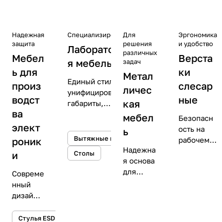
скидку 3&#37; на
товары из
подборки.
Надежная
Специализированная
Для
Эргономика
защита
решения
и удобство
Лабораторна
различных
Мебел
Верста
я мебель
задач
ь для
ки
Метал
Единый стиль и
произ
слесар
личес
унифицированные
водст
ные
кая
габариты,
ва
позволяет
мебел
Безопасн
выбрать
элект
ость на
ь
комплектацию в
Вытяжные шкафы
роник
рабочем
зависимости от
Надежна
месте
и
Столы
задач и бюджета.
я основа
для
Совреме
вашего
нный
преприя
дизайн и
тия
большое
количес
Стулья ESD