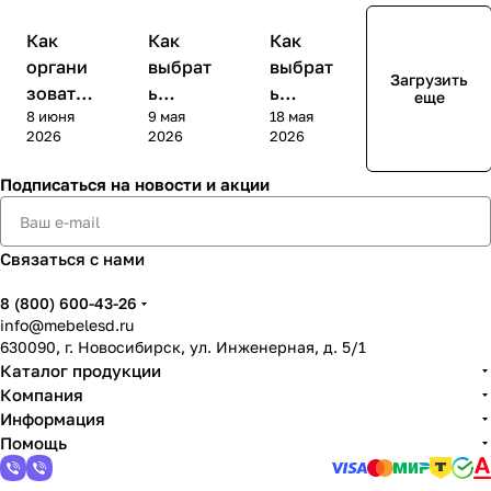
Обзоры
Обзоры
Обзоры
Как
Как
Как
органи
выбрат
выбрат
Загрузить
зовать
ь
ь
еще
8 июня
9 мая
18 мая
ESD-
антиста
антиста
2026
2026
2026
зону на
тическ
тическу
произв
ий стол
ю тару
Подписаться
на новости и акции
одстве
ESD
и
электр
контей
оники
неры
Связаться с нами
ESD
8 (800) 600-43-26
info@mebelesd.ru
630090, г. Новосибирск, ул. Инженерная, д. 5/1
Каталог продукции
Компания
Информация
Помощь